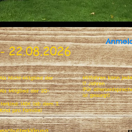
Anmel
 - 22.08.2026
Mitfahren kann jede
Als Nicht-Mitglied der
17 Jahren
(Für altersentspre
(Als Mitglied der SG-
ist gesorgt)
terkind: 140€ (ab dem 2.
Kind pro Familie)
enschutzerklärung
K