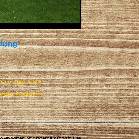
dung
r im Alter von 8-
chendes Programm
to.-Inhaber: Sportgemeinschaft Elte