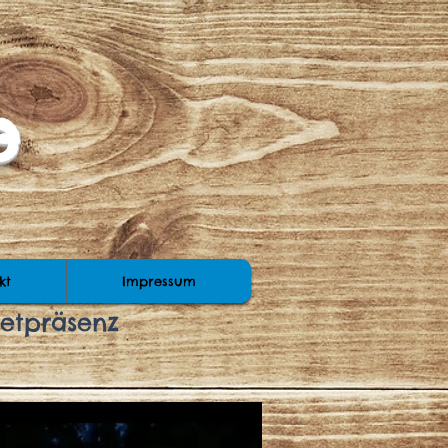
e
kt
Impressum
netpräsenz