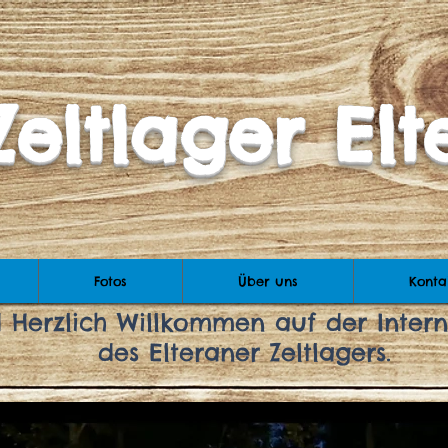
Zeltlager Elt
Fotos
Über uns
Konta
d
Herzlich Willkommen
auf der Inter
des Elteraner Zeltlagers.