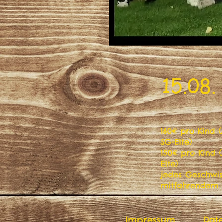
15.08.
160€ pro Kind (
SG-Elte)
150€ pro Kind 
Elte)
jedes Geschwis
mitfahrendem 
Impressum
Dat