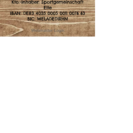
Kto.-Inhaber: Sportgemeinschaft
Elte
IBAN: DE83
4035 0005 0011 0076
63
BIC: WELADED1RHN
Webmaster Login
© 2015 by P. F.-K.